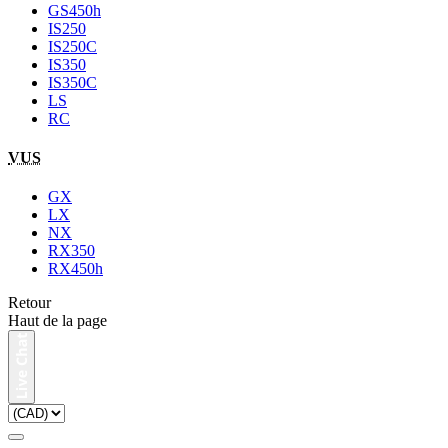
GS450h
IS250
IS250C
IS350
IS350C
LS
RC
VUS
GX
LX
NX
RX350
RX450h
Retour
Haut de la page