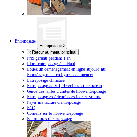
Entreposage
Entreposage
Retour au menu principal
Prix garanti pendant 1 an
Libre-entreposage à
U-Haul
Louez un déménagement en ligne aujourd’hui!
Emménagement en ligne : commencer
Entreposage climatisé
Entreposage de VR, de voiture et de bateau
Guide des tailles d'unités de libre-entreposage
Entreposage extérieur/accessible en voiture
Payer ma facture d'entreposage
FAQ
Conseils sur le libre-entreposage
Fournitures d’entreposage