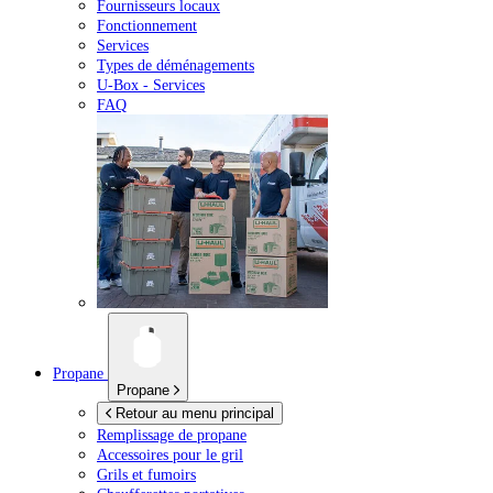
Fournisseurs locaux
Fonctionnement
Services
Types de déménagements
U-Box -
Services
FAQ
Propane
Propane
Retour au menu principal
Remplissage de propane
Accessoires pour le gril
Grils et fumoirs