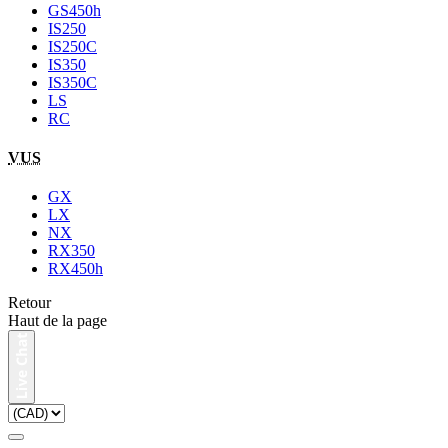
GS450h
IS250
IS250C
IS350
IS350C
LS
RC
VUS
GX
LX
NX
RX350
RX450h
Retour
Haut de la page