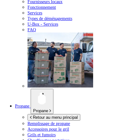
Fournisseurs locaux
Fonctionnement
Services
Types de déménagements
U-Box -
Services
FAQ
Propane
Propane
Retour au menu principal
Remplissage de propane
Accessoires pour le gril
Grils et fumoirs