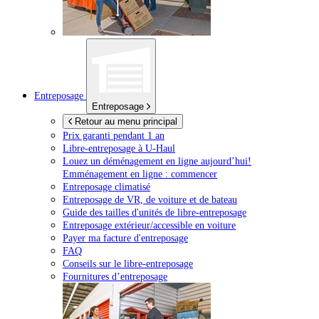
Entreposage
Entreposage
Retour au menu principal
Prix garanti pendant 1 an
Libre-entreposage à
U-Haul
Louez un déménagement en ligne aujourd’hui!
Emménagement en ligne : commencer
Entreposage climatisé
Entreposage de VR, de voiture et de bateau
Guide des tailles d'unités de libre-entreposage
Entreposage extérieur/accessible en voiture
Payer ma facture d'entreposage
FAQ
Conseils sur le libre-entreposage
Fournitures d’entreposage