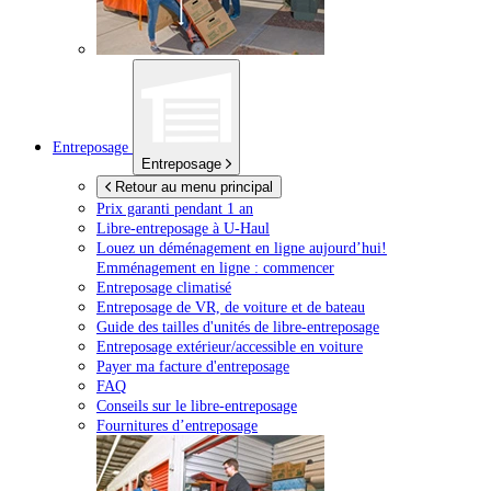
Entreposage
Entreposage
Retour au menu principal
Prix garanti pendant 1 an
Libre-entreposage à
U-Haul
Louez un déménagement en ligne aujourd’hui!
Emménagement en ligne : commencer
Entreposage climatisé
Entreposage de VR, de voiture et de bateau
Guide des tailles d'unités de libre-entreposage
Entreposage extérieur/accessible en voiture
Payer ma facture d'entreposage
FAQ
Conseils sur le libre-entreposage
Fournitures d’entreposage