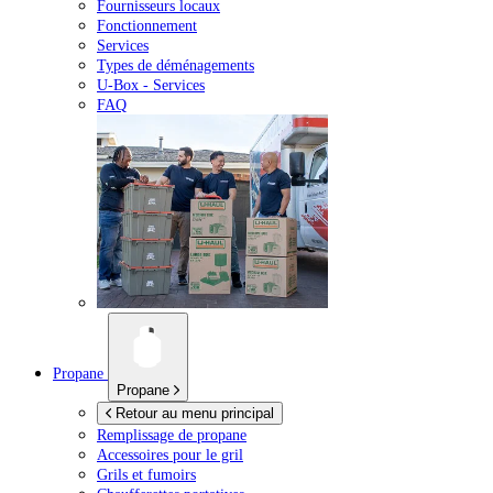
Fournisseurs locaux
Fonctionnement
Services
Types de déménagements
U-Box -
Services
FAQ
Propane
Propane
Retour au menu principal
Remplissage de propane
Accessoires pour le gril
Grils et fumoirs