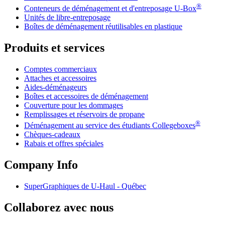
®
Conteneurs de déménagement et d'entreposage
U-Box
Unités de libre-entreposage
Boîtes de déménagement réutilisables en plastique
Produits et services
Comptes commerciaux
Attaches et accessoires
Aides-déménageurs
Boîtes et accessoires de déménagement
Couverture pour les dommages
Remplissages et réservoirs de propane
®
Déménagement au service des étudiants Collegeboxes
Chèques-cadeaux
Rabais et offres spéciales
Company Info
SuperGraphiques de
U-Haul
- Québec
Collaborez avec nous