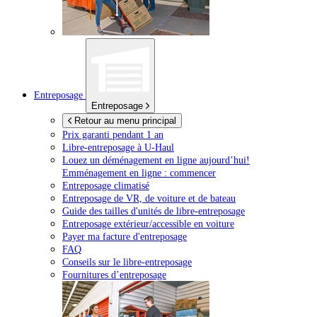
Entreposage
Entreposage
Retour au menu principal
Prix garanti pendant 1 an
Libre-entreposage à
U-Haul
Louez un déménagement en ligne aujourd’hui!
Emménagement en ligne : commencer
Entreposage climatisé
Entreposage de VR, de voiture et de bateau
Guide des tailles d'unités de libre-entreposage
Entreposage extérieur/accessible en voiture
Payer ma facture d'entreposage
FAQ
Conseils sur le libre-entreposage
Fournitures d’entreposage