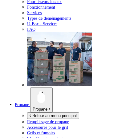
Fournisseurs locaux
Fonctionnement
Services
Types de déménagements
U-Box -
Services
FAQ
Propane
Propane
Retour au menu principal
Remplissage de propane
Accessoires pour le gril
Grils et fumoirs