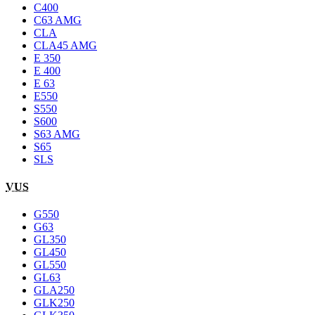
C400
C63 AMG
CLA
CLA45 AMG
E 350
E 400
E 63
E550
S550
S600
S63 AMG
S65
SLS
VUS
G550
G63
GL350
GL450
GL550
GL63
GLA250
GLK250