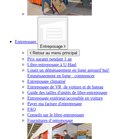
Entreposage
Entreposage
Retour au menu principal
Prix garanti pendant 1 an
Libre-entreposage à
U-Haul
Louez un déménagement en ligne aujourd’hui!
Emménagement en ligne : commencer
Entreposage climatisé
Entreposage de VR, de voiture et de bateau
Guide des tailles d'unités de libre-entreposage
Entreposage extérieur/accessible en voiture
Payer ma facture d'entreposage
FAQ
Conseils sur le libre-entreposage
Fournitures d’entreposage