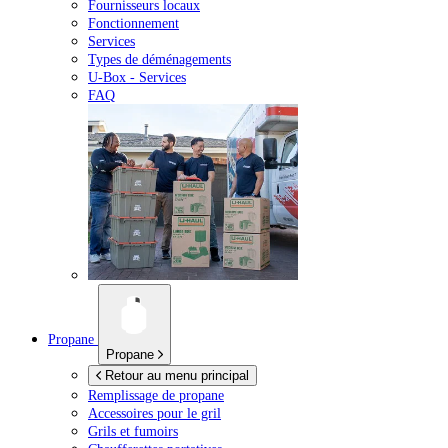
Fournisseurs locaux
Fonctionnement
Services
Types de déménagements
U-Box -
Services
FAQ
Propane
Propane
Retour au menu principal
Remplissage de propane
Accessoires pour le gril
Grils et fumoirs