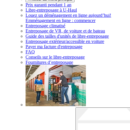
Prix garanti pendant 1 an
Libre-entreposage à
U-Haul
Louez un déménagement en ligne aujourd’hui!
Emménagement en ligne : commencer
Entreposage climatisé
Entreposage de VR, de voiture et de bateau
Guide des tailles d'unités de libre-entreposage
Entreposage extérieur/accessible en voiture
Payer ma facture d'entreposage
FAQ
Conseils sur le libre-entreposage
Fournitures d’entreposage