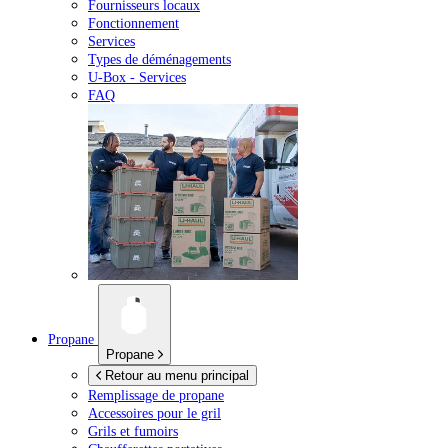
Fournisseurs locaux
Fonctionnement
Services
Types de déménagements
U-Box -
Services
FAQ
Propane
Propane
Retour au menu principal
Remplissage de propane
Accessoires pour le gril
Grils et fumoirs