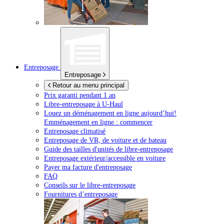
Entreposage
Entreposage
Retour au menu principal
Prix garanti pendant 1 an
Libre-entreposage à
U-Haul
Louez un déménagement en ligne aujourd’hui!
Emménagement en ligne : commencer
Entreposage climatisé
Entreposage de VR, de voiture et de bateau
Guide des tailles d'unités de libre-entreposage
Entreposage extérieur/accessible en voiture
Payer ma facture d'entreposage
FAQ
Conseils sur le libre-entreposage
Fournitures d’entreposage