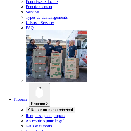
Fournisseurs locaux
Fonctionnement
Services
Types de déménagements
U-Box -
Services
FAQ
Propane
Propane
Retour au menu principal
Remplissage de propane
Accessoires pour le gril
Grils et fumoirs