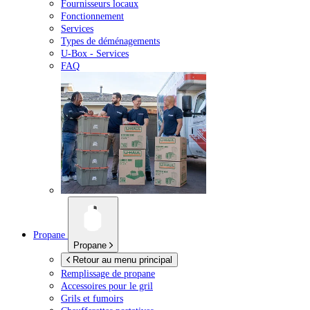
Fournisseurs locaux
Fonctionnement
Services
Types de déménagements
U-Box -
Services
FAQ
Propane
Propane
Retour au menu principal
Remplissage de propane
Accessoires pour le gril
Grils et fumoirs