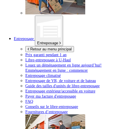
Entreposage
Entreposage
Retour au menu principal
Prix garanti pendant 1 an
Libre-entreposage à
U-Haul
Louez un déménagement en ligne aujourd’hui!
Emménagement en ligne : commencer
Entreposage climatisé
Entreposage de VR, de voiture et de bateau
Guide des tailles d'unités de libre-entreposage
Entreposage extérieur/accessible en voiture
Payer ma facture d'entreposage
FAQ
Conseils sur le libre-entreposage
Fournitures d’entreposage