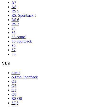
A7
A8
RS 5
RS, Sportback 5
RS 6
RS 7
S4
S5
S5 coupé
S5 Sportback
S6
S7
S8
VUS
e-tron
e-Tron Sportback
Q3
Q5
Q7
Q8
RS Q8
SQ5