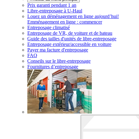
Prix garanti pendant 1 an
Libre-entreposage à
U-Haul
Louez un déménagement en ligne aujourd’hui!
Emménagement en ligne : commencer
Entreposage climatisé
Entreposage de VR, de voiture et de bateau
Guide des tailles d'unités de libre-entreposage
Entreposage extérieur/accessible en voiture
Payer ma facture d'entreposage
FAQ
Conseils sur le libre-entreposage
Fournitures d’entreposage