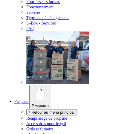
Fournisseurs locaux
Fonctionnement
Services
Types de déménagements
U-Box -
Services
FAQ
Propane
Propane
Retour au menu principal
Remplissage de propane
Accessoires pour le gril
Grils et fumoirs