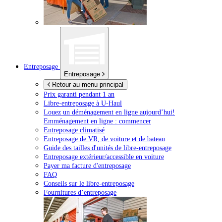
Entreposage
Entreposage
Retour au menu principal
Prix garanti pendant 1 an
Libre-entreposage à
U-Haul
Louez un déménagement en ligne aujourd’hui!
Emménagement en ligne : commencer
Entreposage climatisé
Entreposage de VR, de voiture et de bateau
Guide des tailles d'unités de libre-entreposage
Entreposage extérieur/accessible en voiture
Payer ma facture d'entreposage
FAQ
Conseils sur le libre-entreposage
Fournitures d’entreposage