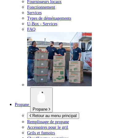
Fournisseurs locaux
Fonctionnement
Services
Types de déménagements
U-Box -
Services
FAQ
Propane
Propane
Retour au menu principal
Remplissage de propane
Accessoires pour le gril
Grils et fumoirs