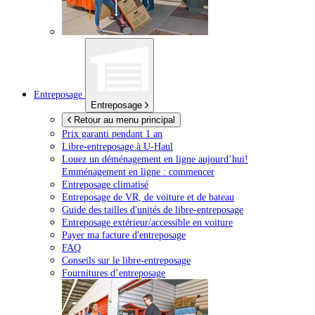
Entreposage
Entreposage
Retour au menu principal
Prix garanti pendant 1 an
Libre-entreposage à
U-Haul
Louez un déménagement en ligne aujourd’hui!
Emménagement en ligne : commencer
Entreposage climatisé
Entreposage de VR, de voiture et de bateau
Guide des tailles d'unités de libre-entreposage
Entreposage extérieur/accessible en voiture
Payer ma facture d'entreposage
FAQ
Conseils sur le libre-entreposage
Fournitures d’entreposage