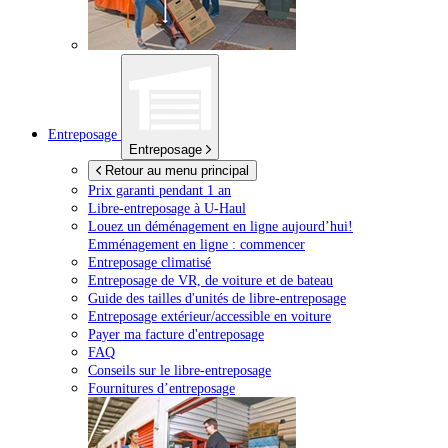
Entreposage
Entreposage
Retour au menu principal
Prix garanti pendant 1 an
Libre-entreposage à
U-Haul
Louez un déménagement en ligne aujourd’hui!
Emménagement en ligne : commencer
Entreposage climatisé
Entreposage de VR, de voiture et de bateau
Guide des tailles d'unités de libre-entreposage
Entreposage extérieur/accessible en voiture
Payer ma facture d'entreposage
FAQ
Conseils sur le libre-entreposage
Fournitures d’entreposage