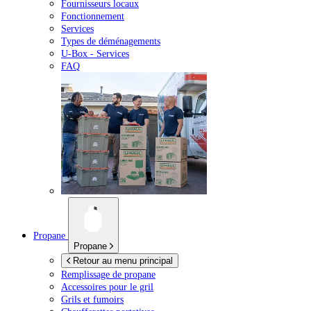
Fournisseurs locaux
Fonctionnement
Services
Types de déménagements
U-Box -
Services
FAQ
Propane
Propane
Retour au menu principal
Remplissage de propane
Accessoires pour le gril
Grils et fumoirs