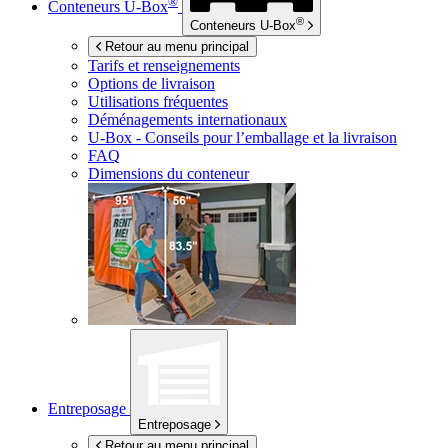
®
Conteneurs
U-Box
®
Conteneurs
U-Box
Retour au menu principal
Tarifs et renseignements
Options de livraison
Utilisations fréquentes
Déménagements internationaux
U-Box -
Conseils pour l’emballage et la livraison
FAQ
Dimensions du conteneur
Entreposage
Entreposage
Retour au menu principal