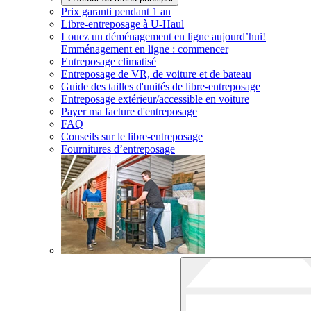
Prix garanti pendant 1 an
Libre-entreposage à
U-Haul
Louez un déménagement en ligne aujourd’hui!
Emménagement en ligne : commencer
Entreposage climatisé
Entreposage de VR, de voiture et de bateau
Guide des tailles d'unités de libre-entreposage
Entreposage extérieur/accessible en voiture
Payer ma facture d'entreposage
FAQ
Conseils sur le libre-entreposage
Fournitures d’entreposage