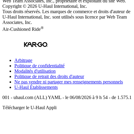
Web Team Associates, Inc., propriétaire et exploitant du site Web.
Copyright © 2026
U-Haul
International, Inc.
Tous droits réservés.
Les marques de commerce et droits d'auteur de
U-Haul International, Inc. sont utilisés sous licence par Web Team
Associates, Inc.
®
Air-Cushioned Ride
Arbitrage
Politique de confidentialité
Modalités d'utilisation
Politique de retrait des droits d'auteur
Ne pas vendre ni partager mes renseignements personnels
U-Haul
Établissements
001 - uhaul.com (ALL) YAML - le 06/08/2026 à 9 h 54 - de 1.575.1
Télécharger le
U-Haul
Appli