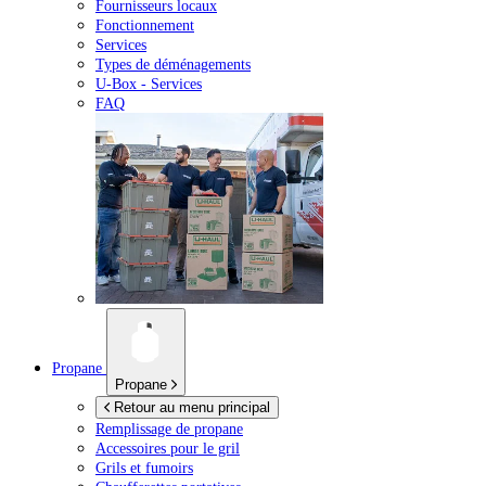
Fournisseurs locaux
Fonctionnement
Services
Types de déménagements
U-Box -
Services
FAQ
Propane
Propane
Retour au menu principal
Remplissage de propane
Accessoires pour le gril
Grils et fumoirs