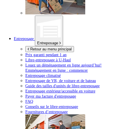
Entreposage
Entreposage
Retour au menu principal
Prix garanti pendant 1 an
Libre-entreposage à
U-Haul
Louez un déménagement en ligne aujourd’hui!
Emménagement en ligne : commencer
Entreposage climatisé
Entreposage de VR, de voiture et de bateau
Guide des tailles d'unités de libre-entreposage
Entreposage extérieur/accessible en voiture
Payer ma facture d'entreposage
FAQ
Conseils sur le libre-entreposage
Fournitures d’entreposage