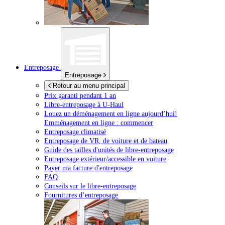
Entreposage
Entreposage
Retour au menu principal
Prix garanti pendant 1 an
Libre-entreposage à
U-Haul
Louez un déménagement en ligne aujourd’hui!
Emménagement en ligne : commencer
Entreposage climatisé
Entreposage de VR, de voiture et de bateau
Guide des tailles d'unités de libre-entreposage
Entreposage extérieur/accessible en voiture
Payer ma facture d'entreposage
FAQ
Conseils sur le libre-entreposage
Fournitures d’entreposage