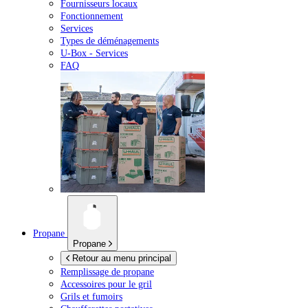
Fournisseurs locaux
Fonctionnement
Services
Types de déménagements
U-Box -
Services
FAQ
Propane
Propane
Retour au menu principal
Remplissage de propane
Accessoires pour le gril
Grils et fumoirs