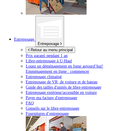
Entreposage
Entreposage
Retour au menu principal
Prix garanti pendant 1 an
Libre-entreposage à
U-Haul
Louez un déménagement en ligne aujourd’hui!
Emménagement en ligne : commencer
Entreposage climatisé
Entreposage de VR, de voiture et de bateau
Guide des tailles d'unités de libre-entreposage
Entreposage extérieur/accessible en voiture
Payer ma facture d'entreposage
FAQ
Conseils sur le libre-entreposage
Fournitures d’entreposage