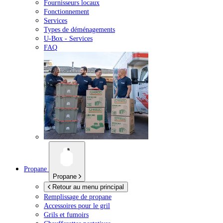
Fournisseurs locaux
Fonctionnement
Services
Types de déménagements
U-Box -
Services
FAQ
Propane
Propane
Retour au menu principal
Remplissage de propane
Accessoires pour le gril
Grils et fumoirs