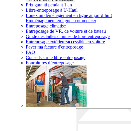
Prix garanti pendant 1 an
Libre-entreposage à
U-Haul
Louez un déménagement en ligne aujourd’hui!
Emménagement en ligne : commencer
Entreposage climatisé
Entreposage de VR, de voiture et de bateau
Guide des tailles d'unités de libre-entreposage
Entreposage extérieur/accessible en voiture
Payer ma facture d'entreposage
FAQ
Conseils sur le libre-entreposage
Fournitures d’entreposage