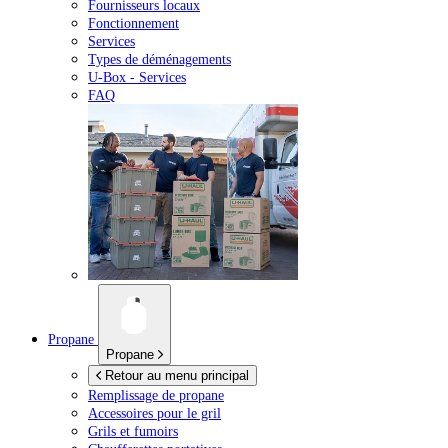
Fournisseurs locaux
Fonctionnement
Services
Types de déménagements
U-Box -
Services
FAQ
Propane
Propane
Retour au menu principal
Remplissage de propane
Accessoires pour le gril
Grils et fumoirs