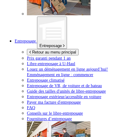
Entreposage
Entreposage
Retour au menu principal
Prix garanti pendant 1 an
Libre-entreposage à
U-Haul
Louez un déménagement en ligne aujourd’hui!
Emménagement en ligne : commencer
Entreposage climatisé
Entreposage de VR, de voiture et de bateau
Guide des tailles d'unités de libre-entreposage
Entreposage extérieur/accessible en voiture
Payer ma facture d'entreposage
FAQ
Conseils sur le libre-entreposage
Fournitures d’entreposage