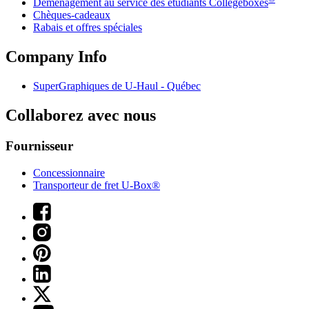
Déménagement au service des étudiants Collegeboxes
Chèques-cadeaux
Rabais et offres spéciales
Company Info
SuperGraphiques de
U-Haul
- Québec
Collaborez avec nous
Fournisseur
Concessionnaire
Transporteur de fret U-Box®