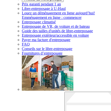
Prix garanti pendant 1 an
Libre-entreposage à
U-Haul
Louez un déménagement en ligne aujourd’hui!
Emménagement en ligne : commencer
Entreposage climatisé
Entreposage de VR, de voiture et de bateau
Guide des tailles d'unités de libre-entreposage
Entreposage extérieur/accessible en voiture
Payer ma facture d'entreposage
FAQ
Conseils sur le libre-entreposage
Fournitures d’entreposage