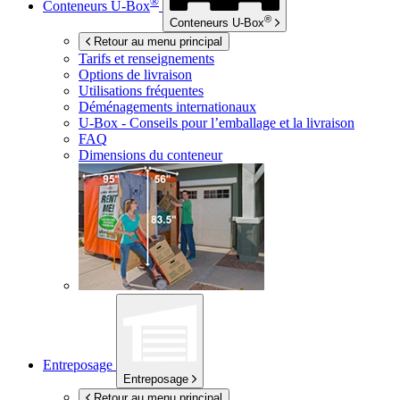
®
Conteneurs
U-Box
®
Conteneurs
U-Box
Retour au menu principal
Tarifs et renseignements
Options de livraison
Utilisations fréquentes
Déménagements internationaux
U-Box -
Conseils pour l’emballage et la livraison
FAQ
Dimensions du conteneur
Entreposage
Entreposage
Retour au menu principal