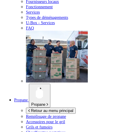
Fournisseurs locaux
Fonctionnement
Services
Types de déménagements
U-Box -
Services
FAQ
Propane
Propane
Retour au menu principal
Remplissage de propane
Accessoires pour le gril
Grils et fumoirs