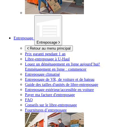
Entreposage
Entreposage
Retour au menu principal
Prix garanti pendant 1 an
Libre-entreposage à
U-Haul
Louez un déménagement en ligne aujourd’hui!
Emménagement en ligne : commencer
Entreposage climatisé
Entreposage de VR, de voiture et de bateau
Guide des tailles d'unités de libre-entreposage
Entreposage extérieur/accessible en voiture
Payer ma facture d'entreposage
FAQ
Conseils sur le libre-entreposage
Fournitures d’entreposage