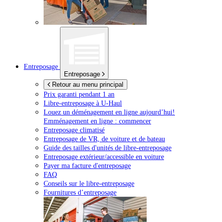
Entreposage
Entreposage
Retour au menu principal
Prix garanti pendant 1 an
Libre-entreposage à
U-Haul
Louez un déménagement en ligne aujourd’hui!
Emménagement en ligne : commencer
Entreposage climatisé
Entreposage de VR, de voiture et de bateau
Guide des tailles d'unités de libre-entreposage
Entreposage extérieur/accessible en voiture
Payer ma facture d'entreposage
FAQ
Conseils sur le libre-entreposage
Fournitures d’entreposage