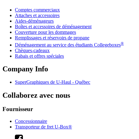
Comptes commerciaux
Attaches et accessoires
Aides-déménageurs
Boîtes et accessoires de déménagement
Couverture pour les dommages
Remplissages et réservoirs de propane
®
Déménagement au service des étudiants Collegeboxes
Chèques-cadeaux
Rabais et offres spéciales
Company Info
SuperGraphiques de
U-Haul
- Québec
Collaborez avec nous
Fournisseur
Concessionnaire
Transporteur de fret U-Box®