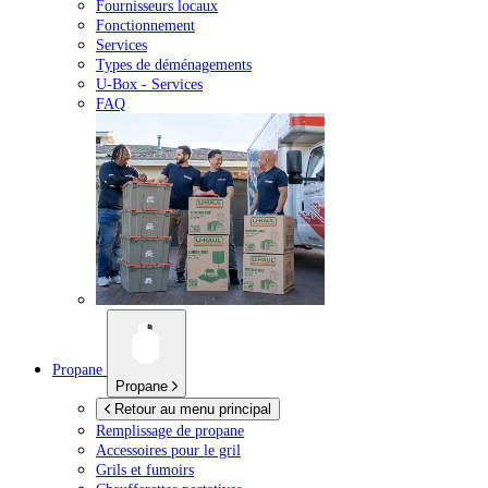
Fournisseurs locaux
Fonctionnement
Services
Types de déménagements
U-Box -
Services
FAQ
Propane
Propane
Retour au menu principal
Remplissage de propane
Accessoires pour le gril
Grils et fumoirs