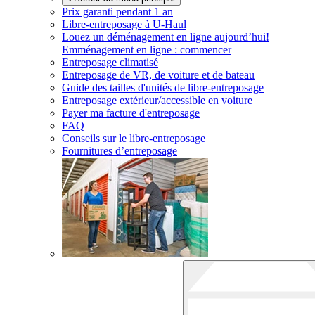
Prix garanti pendant 1 an
Libre-entreposage à
U-Haul
Louez un déménagement en ligne aujourd’hui!
Emménagement en ligne : commencer
Entreposage climatisé
Entreposage de VR, de voiture et de bateau
Guide des tailles d'unités de libre-entreposage
Entreposage extérieur/accessible en voiture
Payer ma facture d'entreposage
FAQ
Conseils sur le libre-entreposage
Fournitures d’entreposage