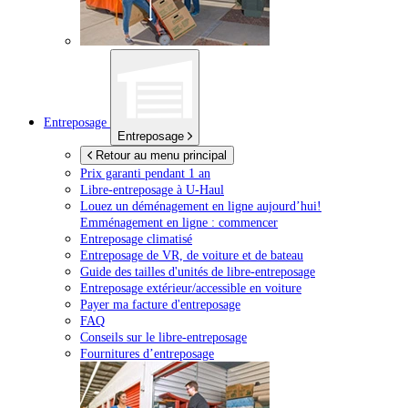
Entreposage
Entreposage
Retour au menu principal
Prix garanti pendant 1 an
Libre-entreposage à
U-Haul
Louez un déménagement en ligne aujourd’hui!
Emménagement en ligne : commencer
Entreposage climatisé
Entreposage de VR, de voiture et de bateau
Guide des tailles d'unités de libre-entreposage
Entreposage extérieur/accessible en voiture
Payer ma facture d'entreposage
FAQ
Conseils sur le libre-entreposage
Fournitures d’entreposage