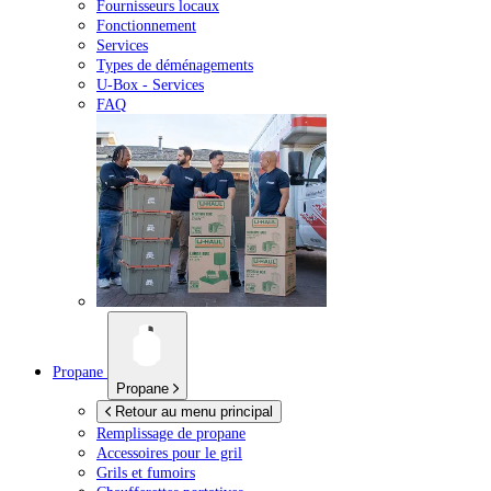
Fournisseurs locaux
Fonctionnement
Services
Types de déménagements
U-Box -
Services
FAQ
Propane
Propane
Retour au menu principal
Remplissage de propane
Accessoires pour le gril
Grils et fumoirs