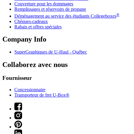
Couverture pour les dommages
Remplissages et réservoirs de propane
®
Déménagement au service des étudiants Collegeboxes
Chèques-cadeaux
Rabais et offres spéciales
Company Info
SuperGraphiques de
U-Haul
- Québec
Collaborez avec nous
Fournisseur
Concessionnaire
Transporteur de fret U-Box®