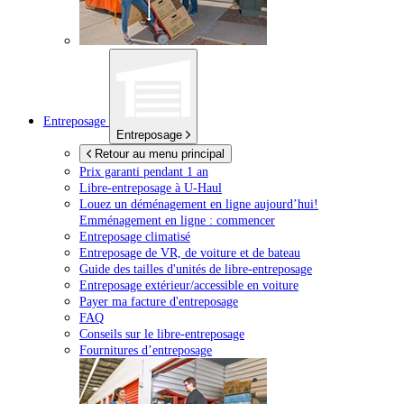
Entreposage
Entreposage
Retour au menu principal
Prix garanti pendant 1 an
Libre-entreposage à
U-Haul
Louez un déménagement en ligne aujourd’hui!
Emménagement en ligne : commencer
Entreposage climatisé
Entreposage de VR, de voiture et de bateau
Guide des tailles d'unités de libre-entreposage
Entreposage extérieur/accessible en voiture
Payer ma facture d'entreposage
FAQ
Conseils sur le libre-entreposage
Fournitures d’entreposage