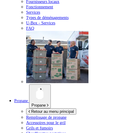
Fournisseurs locaux
Fonctionnement
Services
Types de déménagements
U-Box -
Services
FAQ
Propane
Propane
Retour au menu principal
Remplissage de propane
Accessoires pour le gril
Grils et fumoirs