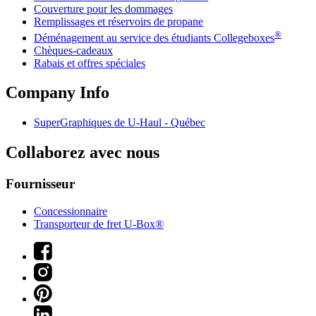
Couverture pour les dommages
Remplissages et réservoirs de propane
®
Déménagement au service des étudiants Collegeboxes
Chèques-cadeaux
Rabais et offres spéciales
Company Info
SuperGraphiques de
U-Haul
- Québec
Collaborez avec nous
Fournisseur
Concessionnaire
Transporteur de fret U-Box®