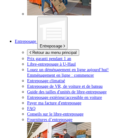
Entreposage
Entreposage
Retour au menu principal
Prix garanti pendant 1 an
Libre-entreposage à
U-Haul
Louez un déménagement en ligne aujourd’hui!
Emménagement en ligne : commencer
Entreposage climatisé
Entreposage de VR, de voiture et de bateau
Guide des tailles d'unités de libre-entreposage
Entreposage extérieur/accessible en voiture
Payer ma facture d'entreposage
FAQ
Conseils sur le libre-entreposage
Fournitures d’entreposage