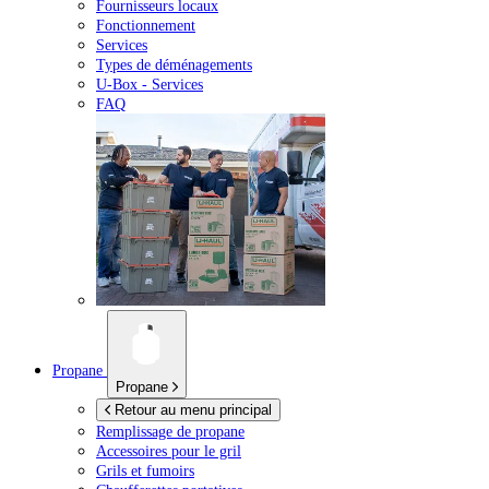
Fournisseurs locaux
Fonctionnement
Services
Types de déménagements
U-Box -
Services
FAQ
Propane
Propane
Retour au menu principal
Remplissage de propane
Accessoires pour le gril
Grils et fumoirs