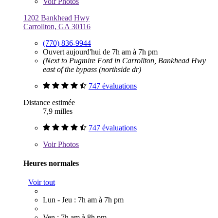
Voir
Photos
1202 Bankhead Hwy
Carrollton, GA 30116
(770) 836-9944
Ouvert aujourd'hui de 7h am à 7h pm
(Next to Pugmire Ford in Carrollton, Bankhead Hwy
east of the bypass (northside dr)
747 évaluations
Distance estimée
7,9 milles
747 évaluations
Voir
Photos
Heures normales
Voir tout
Lun - Jeu : 7h am à 7h pm
Ven : 7h am à 8h pm