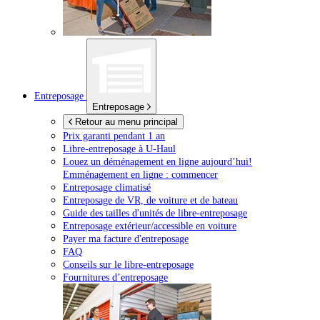
Entreposage
Entreposage
Retour au menu principal
Prix garanti pendant 1 an
Libre-entreposage à
U-Haul
Louez un déménagement en ligne aujourd’hui!
Emménagement en ligne : commencer
Entreposage climatisé
Entreposage de VR, de voiture et de bateau
Guide des tailles d'unités de libre-entreposage
Entreposage extérieur/accessible en voiture
Payer ma facture d'entreposage
FAQ
Conseils sur le libre-entreposage
Fournitures d’entreposage