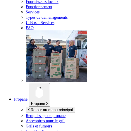
Fournisseurs locaux
Fonctionnement
Services
Types de déménagements
U-Box -
Services
FAQ
Propane
Propane
Retour au menu principal
Remplissage de propane
Accessoires pour le gril
Grils et fumoirs