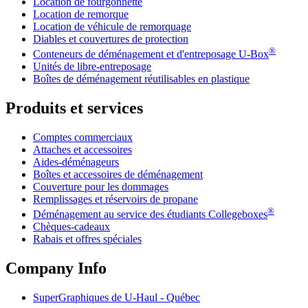
Location de fourgonnette
Location de remorque
Location de véhicule de remorquage
Diables et couvertures de protection
®
Conteneurs de déménagement et d'entreposage
U-Box
Unités de libre-entreposage
Boîtes de déménagement réutilisables en plastique
Produits et services
Comptes commerciaux
Attaches et accessoires
Aides-déménageurs
Boîtes et accessoires de déménagement
Couverture pour les dommages
Remplissages et réservoirs de propane
®
Déménagement au service des étudiants Collegeboxes
Chèques-cadeaux
Rabais et offres spéciales
Company Info
SuperGraphiques de
U-Haul
- Québec