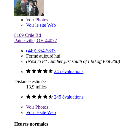
Voir
Photos
Voir le site Web
8109 Crile Rd
Painesville, OH 44077
(440) 354-5833
Fermé aujourd'hui
(Next to 84 Lumber just south of I-90 off Exit 200)
245 évaluations
Distance estimée
13,9 milles
245 évaluations
Voir
Photos
Voir le site Web
Heures normales