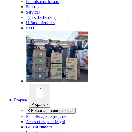
Fournisseurs locaux
Fonctionnement
Services
Types de déménagements
U-Box -
Services
FAQ
Propane
Propane
Retour au menu principal
Remplissage de propane
Accessoires pour le gril
Grils et fumoirs