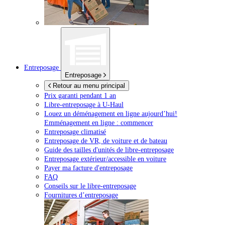
Entreposage
Entreposage
Retour au menu principal
Prix garanti pendant 1 an
Libre-entreposage à
U-Haul
Louez un déménagement en ligne aujourd’hui!
Emménagement en ligne : commencer
Entreposage climatisé
Entreposage de VR, de voiture et de bateau
Guide des tailles d'unités de libre-entreposage
Entreposage extérieur/accessible en voiture
Payer ma facture d'entreposage
FAQ
Conseils sur le libre-entreposage
Fournitures d’entreposage