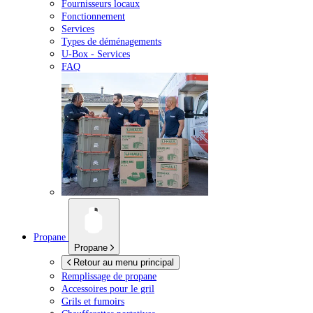
Fournisseurs locaux
Fonctionnement
Services
Types de déménagements
U-Box -
Services
FAQ
Propane
Propane
Retour au menu principal
Remplissage de propane
Accessoires pour le gril
Grils et fumoirs