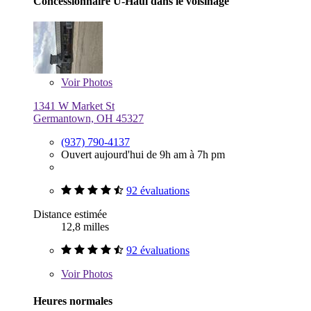
Concessionnaire U-Haul dans le voisinage
Voir
Photos
1341 W Market St
Germantown, OH 45327
(937) 790-4137
Ouvert aujourd'hui de 9h am à 7h pm
92 évaluations
Distance estimée
12,8 milles
92 évaluations
Voir
Photos
Heures normales