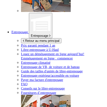
Entreposage
Entreposage
Retour au menu principal
Prix garanti pendant 1 an
Libre-entreposage à
U-Haul
Louez un déménagement en ligne aujourd’hui!
Emménagement en ligne : commencer
Entreposage climatisé
Entreposage de VR, de voiture et de bateau
Guide des tailles d'unités de libre-entreposage
Entreposage extérieur/accessible en voiture
Payer ma facture d'entreposage
FAQ
Conseils sur le libre-entreposage
Fournitures d’entreposage