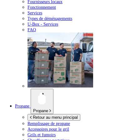
Fournisseurs locaux
Fonctionnement
Services
Types de déménagements
U-Box -
Services
FAQ
Propane
Propane
Retour au menu principal
Remplissage de propane
Accessoires pour le gril
Grils et fumoirs