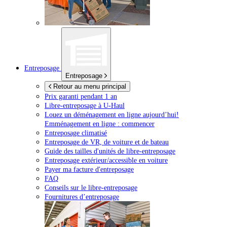
Entreposage
Entreposage
Retour au menu principal
Prix garanti pendant 1 an
Libre-entreposage à
U-Haul
Louez un déménagement en ligne aujourd’hui!
Emménagement en ligne : commencer
Entreposage climatisé
Entreposage de VR, de voiture et de bateau
Guide des tailles d'unités de libre-entreposage
Entreposage extérieur/accessible en voiture
Payer ma facture d'entreposage
FAQ
Conseils sur le libre-entreposage
Fournitures d’entreposage