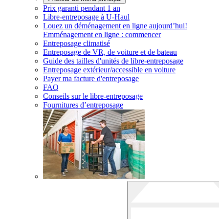
Prix garanti pendant 1 an
Libre-entreposage à
U-Haul
Louez un déménagement en ligne aujourd’hui!
Emménagement en ligne : commencer
Entreposage climatisé
Entreposage de VR, de voiture et de bateau
Guide des tailles d'unités de libre-entreposage
Entreposage extérieur/accessible en voiture
Payer ma facture d'entreposage
FAQ
Conseils sur le libre-entreposage
Fournitures d’entreposage