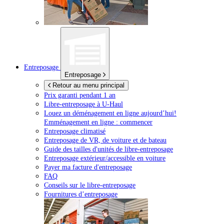
Entreposage
Entreposage
Retour au menu principal
Prix garanti pendant 1 an
Libre-entreposage à
U-Haul
Louez un déménagement en ligne aujourd’hui!
Emménagement en ligne : commencer
Entreposage climatisé
Entreposage de VR, de voiture et de bateau
Guide des tailles d'unités de libre-entreposage
Entreposage extérieur/accessible en voiture
Payer ma facture d'entreposage
FAQ
Conseils sur le libre-entreposage
Fournitures d’entreposage