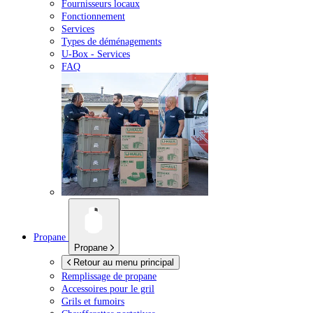
Fournisseurs locaux
Fonctionnement
Services
Types de déménagements
U-Box -
Services
FAQ
Propane
Propane
Retour au menu principal
Remplissage de propane
Accessoires pour le gril
Grils et fumoirs