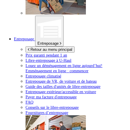
Entreposage
Entreposage
Retour au menu principal
Prix garanti pendant 1 an
Libre-entreposage à
U-Haul
Louez un déménagement en ligne aujourd’hui!
Emménagement en ligne : commencer
Entreposage climatisé
Entreposage de VR, de voiture et de bateau
Guide des tailles d'unités de libre-entreposage
Entreposage extérieur/accessible en voiture
Payer ma facture d'entreposage
FAQ
Conseils sur le libre-entreposage
Fournitures d’entreposage