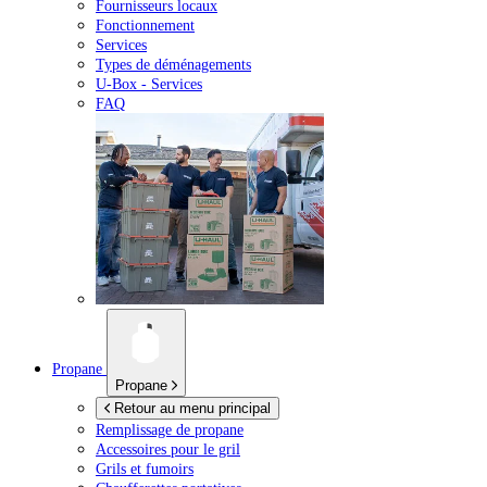
Fournisseurs locaux
Fonctionnement
Services
Types de déménagements
U-Box -
Services
FAQ
Propane
Propane
Retour au menu principal
Remplissage de propane
Accessoires pour le gril
Grils et fumoirs