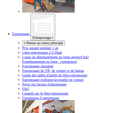
Entreposage
Entreposage
Retour au menu principal
Prix garanti pendant 1 an
Libre-entreposage à
U-Haul
Louez un déménagement en ligne aujourd’hui!
Emménagement en ligne : commencer
Entreposage climatisé
Entreposage de VR, de voiture et de bateau
Guide des tailles d'unités de libre-entreposage
Entreposage extérieur/accessible en voiture
Payer ma facture d'entreposage
FAQ
Conseils sur le libre-entreposage
Fournitures d’entreposage