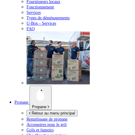
Fournisseurs locaux
Fonctionnement
Services
Types de déménagements
U-Box -
Services
FAQ
Propane
Propane
Retour au menu principal
Remplissage de propane
Accessoires pour le gril
Grils et fumoirs