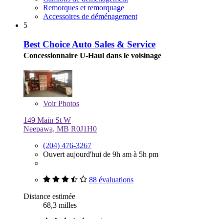
Remorques et remorquage
Accessoires de déménagement
5
Best Choice Auto Sales & Service
Concessionnaire U-Haul dans le voisinage
Voir
Photos
149 Main St W
Neepawa, MB R0J1H0
(204) 476-3267
Ouvert aujourd'hui de 9h am à 5h pm
88 évaluations
Distance estimée
68,3 milles