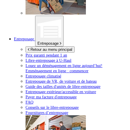
Entreposage
Entreposage
Retour au menu principal
Prix garanti pendant 1 an
Libre-entreposage à
U-Haul
Louez un déménagement en ligne aujourd’hui!
Emménagement en ligne : commencer
Entreposage climatisé
Entreposage de VR, de voiture et de bateau
Guide des tailles d'unités de libre-entreposage
Entreposage extérieur/accessible en voiture
Payer ma facture d'entreposage
FAQ
Conseils sur le libre-entreposage
Fournitures d’entreposage