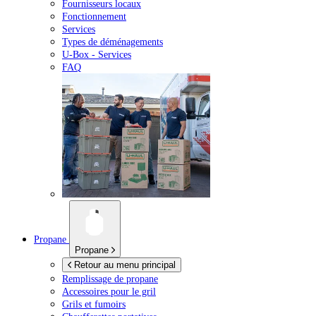
Fournisseurs locaux
Fonctionnement
Services
Types de déménagements
U-Box -
Services
FAQ
Propane
Propane
Retour au menu principal
Remplissage de propane
Accessoires pour le gril
Grils et fumoirs