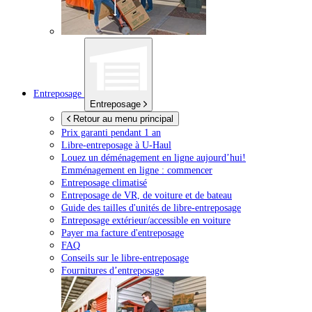
Entreposage
Entreposage
Retour au menu principal
Prix garanti pendant 1 an
Libre-entreposage à
U-Haul
Louez un déménagement en ligne aujourd’hui!
Emménagement en ligne : commencer
Entreposage climatisé
Entreposage de VR, de voiture et de bateau
Guide des tailles d'unités de libre-entreposage
Entreposage extérieur/accessible en voiture
Payer ma facture d'entreposage
FAQ
Conseils sur le libre-entreposage
Fournitures d’entreposage