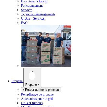
Fournisseurs locaux
Fonctionnement
Services
Types de déménagements
U-Box -
Services
FAQ
Propane
Propane
Retour au menu principal
Remplissage de propane
Accessoires pour le gril
Grils et fumoirs