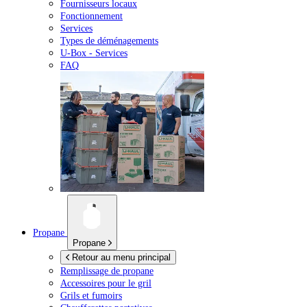
Fournisseurs locaux
Fonctionnement
Services
Types de déménagements
U-Box -
Services
FAQ
Propane
Propane
Retour au menu principal
Remplissage de propane
Accessoires pour le gril
Grils et fumoirs