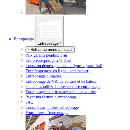
Entreposage
Entreposage
Retour au menu principal
Prix garanti pendant 1 an
Libre-entreposage à
U-Haul
Louez un déménagement en ligne aujourd’hui!
Emménagement en ligne : commencer
Entreposage climatisé
Entreposage de VR, de voiture et de bateau
Guide des tailles d'unités de libre-entreposage
Entreposage extérieur/accessible en voiture
Payer ma facture d'entreposage
FAQ
Conseils sur le libre-entreposage
Fournitures d’entreposage