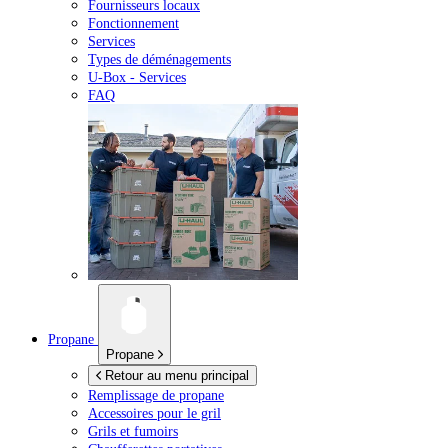
Fournisseurs locaux
Fonctionnement
Services
Types de déménagements
U-Box -
Services
FAQ
Propane
Propane
Retour au menu principal
Remplissage de propane
Accessoires pour le gril
Grils et fumoirs