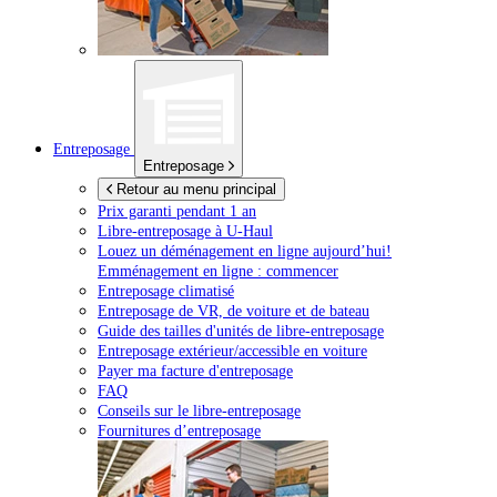
Entreposage
Entreposage
Retour au menu principal
Prix garanti pendant 1 an
Libre-entreposage à
U-Haul
Louez un déménagement en ligne aujourd’hui!
Emménagement en ligne : commencer
Entreposage climatisé
Entreposage de VR, de voiture et de bateau
Guide des tailles d'unités de libre-entreposage
Entreposage extérieur/accessible en voiture
Payer ma facture d'entreposage
FAQ
Conseils sur le libre-entreposage
Fournitures d’entreposage