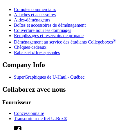
Comptes commerciaux
Attaches et accessoires
Aides-déménageurs
Boîtes et accessoires de déménagement
Couverture pour les dommages
Remplissages et réservoirs de propane
®
Déménagement au service des étudiants Collegeboxes
Chèques-cadeaux
Rabais et offres spéciales
Company Info
SuperGraphiques de
U-Haul
- Québec
Collaborez avec nous
Fournisseur
Concessionnaire
Transporteur de fret U-Box®