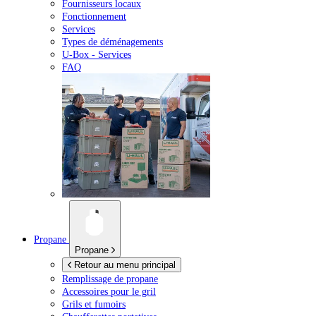
Fournisseurs locaux
Fonctionnement
Services
Types de déménagements
U-Box -
Services
FAQ
Propane
Propane
Retour au menu principal
Remplissage de propane
Accessoires pour le gril
Grils et fumoirs