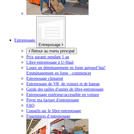
Entreposage
Entreposage
Retour au menu principal
Prix garanti pendant 1 an
Libre-entreposage à
U-Haul
Louez un déménagement en ligne aujourd’hui!
Emménagement en ligne : commencer
Entreposage climatisé
Entreposage de VR, de voiture et de bateau
Guide des tailles d'unités de libre-entreposage
Entreposage extérieur/accessible en voiture
Payer ma facture d'entreposage
FAQ
Conseils sur le libre-entreposage
Fournitures d’entreposage