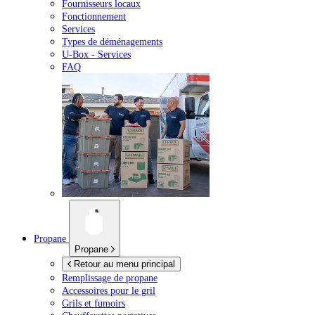
Fournisseurs locaux
Fonctionnement
Services
Types de déménagements
U-Box -
Services
FAQ
Propane
Propane
Retour au menu principal
Remplissage de propane
Accessoires pour le gril
Grils et fumoirs