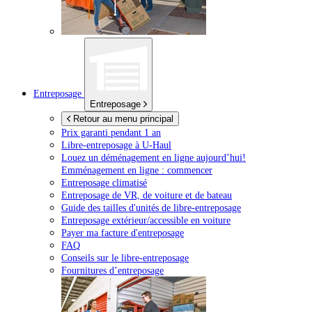
Entreposage
Entreposage
Retour au menu principal
Prix garanti pendant 1 an
Libre-entreposage à
U-Haul
Louez un déménagement en ligne aujourd’hui!
Emménagement en ligne : commencer
Entreposage climatisé
Entreposage de VR, de voiture et de bateau
Guide des tailles d'unités de libre-entreposage
Entreposage extérieur/accessible en voiture
Payer ma facture d'entreposage
FAQ
Conseils sur le libre-entreposage
Fournitures d’entreposage