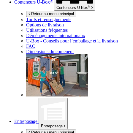
®
Conteneurs
U-Box
®
Conteneurs
U-Box
Retour au menu principal
Tarifs et renseignements
Options de livraison
Utilisations fréquentes
Déménagements internationaux
U-Box -
Conseils pour l’emballage et la livraison
FAQ
Dimensions du conteneur
Entreposage
Entreposage
Retour au menu principal