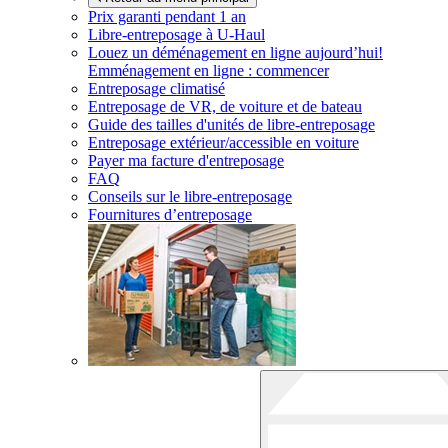
Prix garanti pendant 1 an
Libre-entreposage à
U-Haul
Louez un déménagement en ligne aujourd’hui!
Emménagement en ligne : commencer
Entreposage climatisé
Entreposage de VR, de voiture et de bateau
Guide des tailles d'unités de libre-entreposage
Entreposage extérieur/accessible en voiture
Payer ma facture d'entreposage
FAQ
Conseils sur le libre-entreposage
Fournitures d’entreposage