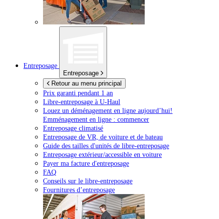
Entreposage
Entreposage
Retour au menu principal
Prix garanti pendant 1 an
Libre-entreposage à
U-Haul
Louez un déménagement en ligne aujourd’hui!
Emménagement en ligne : commencer
Entreposage climatisé
Entreposage de VR, de voiture et de bateau
Guide des tailles d'unités de libre-entreposage
Entreposage extérieur/accessible en voiture
Payer ma facture d'entreposage
FAQ
Conseils sur le libre-entreposage
Fournitures d’entreposage