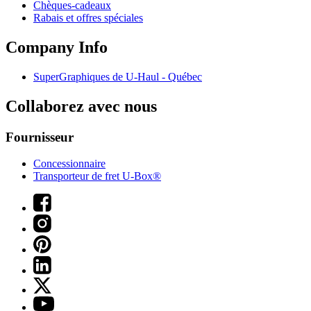
Chèques-cadeaux
Rabais et offres spéciales
Company Info
SuperGraphiques de
U-Haul
- Québec
Collaborez avec nous
Fournisseur
Concessionnaire
Transporteur de fret U-Box®