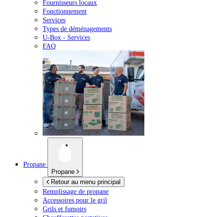
Fournisseurs locaux
Fonctionnement
Services
Types de déménagements
U-Box -
Services
FAQ
Propane
Propane
Retour au menu principal
Remplissage de propane
Accessoires pour le gril
Grils et fumoirs