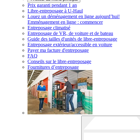
Prix garanti pendant 1 an
Libre-entreposage à
U-Haul
Louez un déménagement en ligne aujourd’hui!
Emménagement en ligne : commencer
Entreposage climatisé
Entreposage de VR, de voiture et de bateau
Guide des tailles d'unités de libre-entreposage
Entreposage extérieur/accessible en voiture
Payer ma facture d'entreposage
FAQ
Conseils sur le libre-entreposage
Fournitures d’entreposage