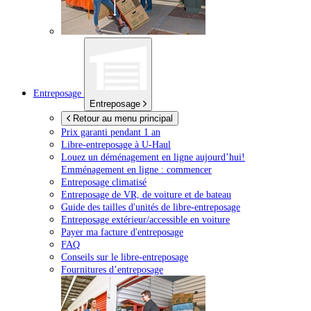
Entreposage
Entreposage
Retour au menu principal
Prix garanti pendant 1 an
Libre-entreposage à
U-Haul
Louez un déménagement en ligne aujourd’hui!
Emménagement en ligne : commencer
Entreposage climatisé
Entreposage de VR, de voiture et de bateau
Guide des tailles d'unités de libre-entreposage
Entreposage extérieur/accessible en voiture
Payer ma facture d'entreposage
FAQ
Conseils sur le libre-entreposage
Fournitures d’entreposage