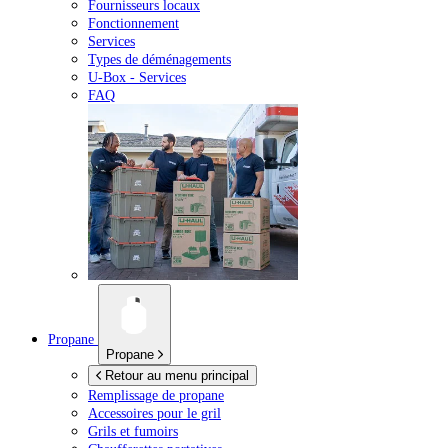
Fournisseurs locaux
Fonctionnement
Services
Types de déménagements
U-Box -
Services
FAQ
Propane
Propane
Retour au menu principal
Remplissage de propane
Accessoires pour le gril
Grils et fumoirs