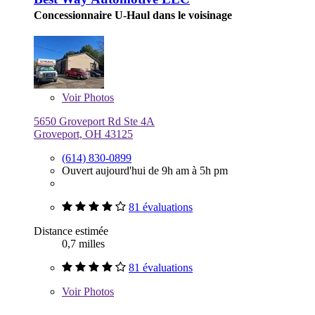
Concessionnaire U-Haul dans le voisinage
Voir
Photos
5650 Groveport Rd Ste 4A
Groveport, OH 43125
(614) 830-0899
Ouvert aujourd'hui de 9h am à 5h pm
81 évaluations
Distance estimée
0,7 milles
81 évaluations
Voir
Photos