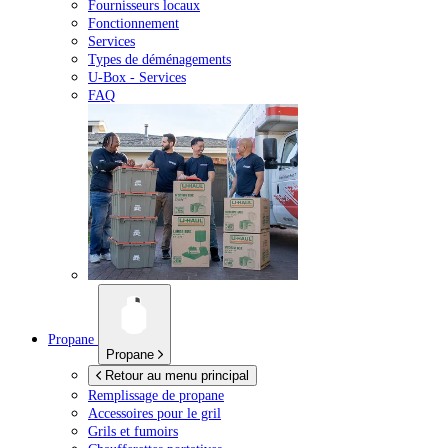
Fournisseurs locaux
Fonctionnement
Services
Types de déménagements
U-Box -
Services
FAQ
Propane
Propane
Retour au menu principal
Remplissage de propane
Accessoires pour le gril
Grils et fumoirs