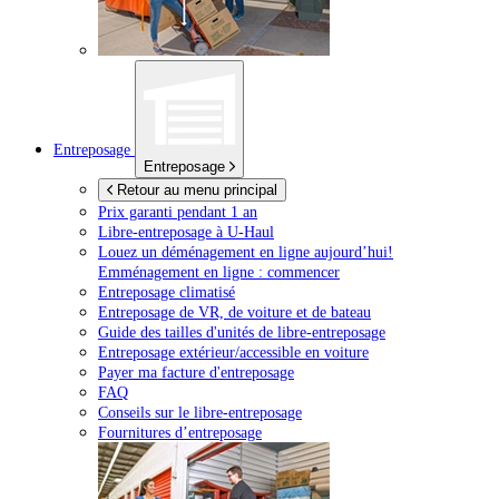
Entreposage
Entreposage
Retour au menu principal
Prix garanti pendant 1 an
Libre-entreposage à
U-Haul
Louez un déménagement en ligne aujourd’hui!
Emménagement en ligne : commencer
Entreposage climatisé
Entreposage de VR, de voiture et de bateau
Guide des tailles d'unités de libre-entreposage
Entreposage extérieur/accessible en voiture
Payer ma facture d'entreposage
FAQ
Conseils sur le libre-entreposage
Fournitures d’entreposage