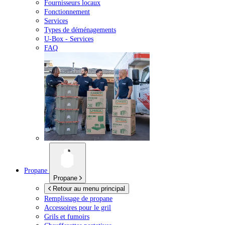
Fournisseurs locaux
Fonctionnement
Services
Types de déménagements
U-Box -
Services
FAQ
Propane
Propane
Retour au menu principal
Remplissage de propane
Accessoires pour le gril
Grils et fumoirs