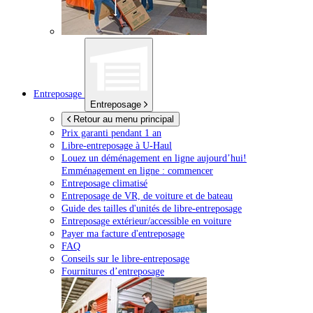
Entreposage
Entreposage
Retour au menu principal
Prix garanti pendant 1 an
Libre-entreposage à
U-Haul
Louez un déménagement en ligne aujourd’hui!
Emménagement en ligne : commencer
Entreposage climatisé
Entreposage de VR, de voiture et de bateau
Guide des tailles d'unités de libre-entreposage
Entreposage extérieur/accessible en voiture
Payer ma facture d'entreposage
FAQ
Conseils sur le libre-entreposage
Fournitures d’entreposage