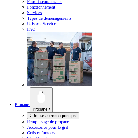
Fournisseurs locaux
Fonctionnement
Services
Types de déménagements
U-Box -
Services
FAQ
Propane
Propane
Retour au menu principal
Remplissage de propane
Accessoires pour le gril
Grils et fumoirs