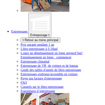
Entreposage
Entreposage
Retour au menu principal
Prix garanti pendant 1 an
Libre-entreposage à
U-Haul
Louez un déménagement en ligne aujourd’hui!
Emménagement en ligne : commencer
Entreposage climatisé
Entreposage de VR, de voiture et de bateau
Guide des tailles d'unités de libre-entreposage
Entreposage extérieur/accessible en voiture
Payer ma facture d'entreposage
FAQ
Conseils sur le libre-entreposage
Fournitures d’entreposage