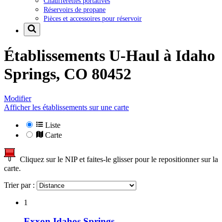
Chaufferettes portatives
Réservoirs de propane
Pièces et accessoires pour réservoir
Établissements U-Haul à
Idaho
Springs, CO 80452
Modifier
Afficher les établissements sur une carte
Liste
Carte
Cliquez sur le NIP et faites-le glisser pour le repositionner sur la
carte.
Trier par :
1
Exxon Idahos Springs