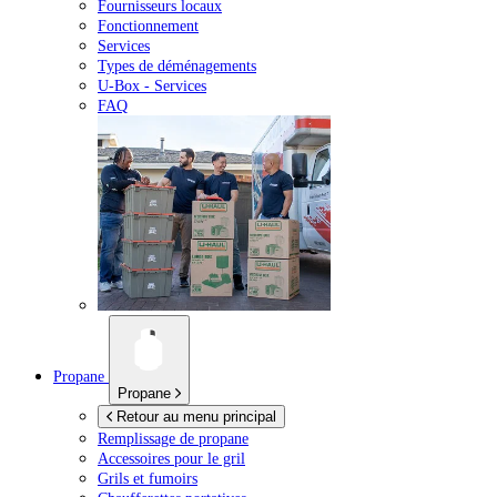
Fournisseurs locaux
Fonctionnement
Services
Types de déménagements
U-Box -
Services
FAQ
Propane
Propane
Retour au menu principal
Remplissage de propane
Accessoires pour le gril
Grils et fumoirs