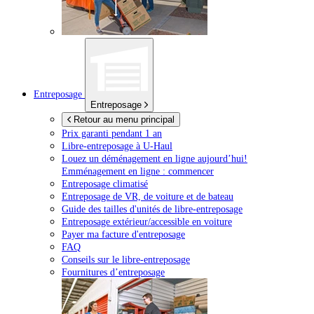
Entreposage
Entreposage
Retour au menu principal
Prix garanti pendant 1 an
Libre-entreposage à
U-Haul
Louez un déménagement en ligne aujourd’hui!
Emménagement en ligne : commencer
Entreposage climatisé
Entreposage de VR, de voiture et de bateau
Guide des tailles d'unités de libre-entreposage
Entreposage extérieur/accessible en voiture
Payer ma facture d'entreposage
FAQ
Conseils sur le libre-entreposage
Fournitures d’entreposage