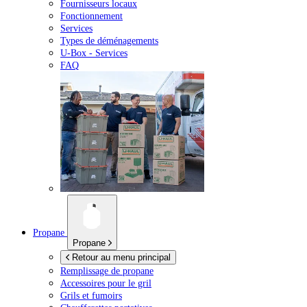
Fournisseurs locaux
Fonctionnement
Services
Types de déménagements
U-Box -
Services
FAQ
Propane
Propane
Retour au menu principal
Remplissage de propane
Accessoires pour le gril
Grils et fumoirs