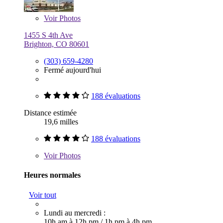
Voir
Photos
1455 S 4th Ave
Brighton, CO 80601
(303) 659-4280
Fermé aujourd'hui
188 évaluations
Distance estimée
19,6 milles
188 évaluations
Voir
Photos
Heures normales
Voir tout
Lundi au mercredi :
10h am à 12h pm
/
1h pm à 4h pm