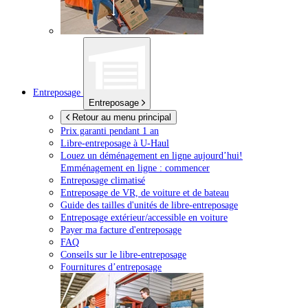
Entreposage
Entreposage
Retour au menu principal
Prix garanti pendant 1 an
Libre-entreposage à
U-Haul
Louez un déménagement en ligne aujourd’hui!
Emménagement en ligne : commencer
Entreposage climatisé
Entreposage de VR, de voiture et de bateau
Guide des tailles d'unités de libre-entreposage
Entreposage extérieur/accessible en voiture
Payer ma facture d'entreposage
FAQ
Conseils sur le libre-entreposage
Fournitures d’entreposage