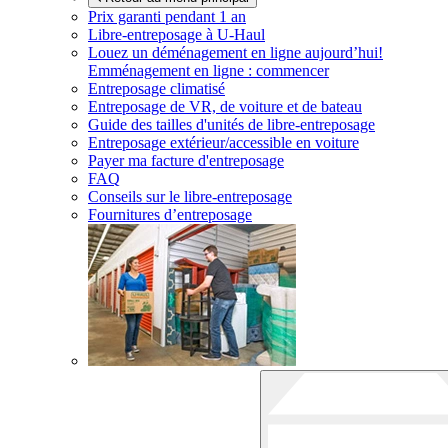
Prix garanti pendant 1 an
Libre-entreposage à
U-Haul
Louez un déménagement en ligne aujourd’hui!
Emménagement en ligne : commencer
Entreposage climatisé
Entreposage de VR, de voiture et de bateau
Guide des tailles d'unités de libre-entreposage
Entreposage extérieur/accessible en voiture
Payer ma facture d'entreposage
FAQ
Conseils sur le libre-entreposage
Fournitures d’entreposage